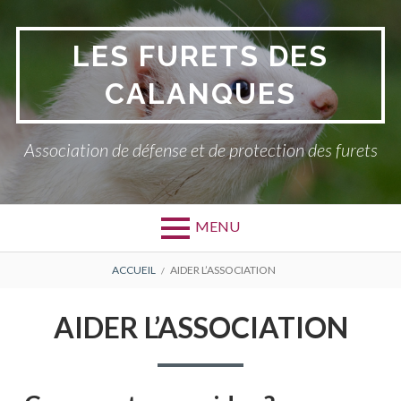
Aller
au
LES FURETS DES
contenu
CALANQUES
Association de défense et de protection des furets
MENU
FIL
ACCUEIL
AIDER L’ASSOCIATION
D'ARIANE
AIDER L’ASSOCIATION