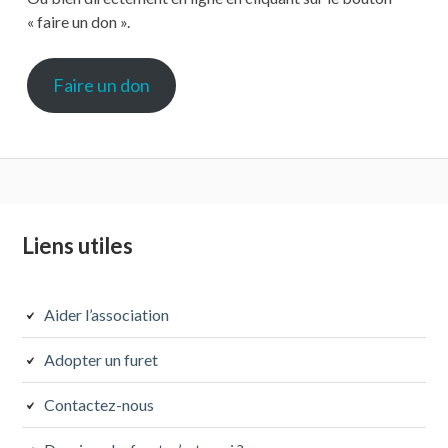
« faire un don ».
Faire un don
Colonne
Liens utiles
latérale
subsidiaire
Aider l’association
Adopter un furet
Contactez-nous