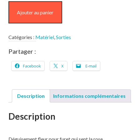
de
Ajouter au panier
Déguisement
fleur
Catégories :
Matériel
,
Sorties
Partager :
Facebook
X
E-mail
Description
Informations complémentaires
Description
Déguisement fleur pour furet qui sent la rose