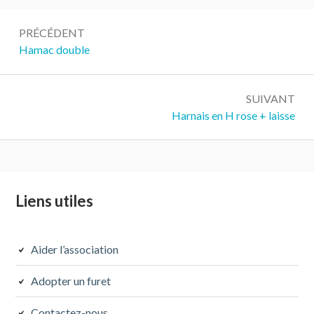
Navigation
PRÉCÉDENT
de
Précédent :
Hamac double
l’article
SUIVANT
Suivant :
Harnais en H rose + laisse
Colonne
Liens utiles
latérale
subsidiaire
Aider l’association
Adopter un furet
Contactez-nous