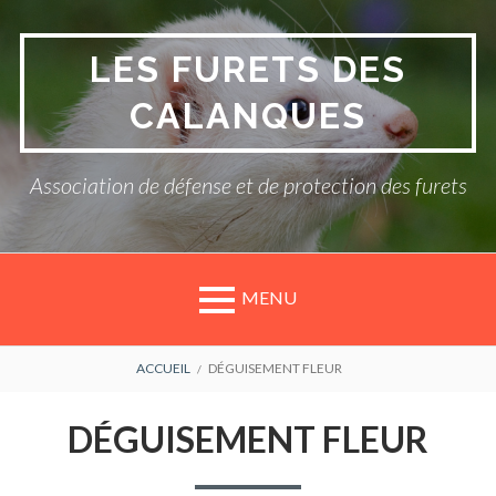
Aller
au
LES FURETS DES
contenu
CALANQUES
Association de défense et de protection des furets
MENU
FIL
ACCUEIL
DÉGUISEMENT FLEUR
D'ARIANE
DÉGUISEMENT FLEUR