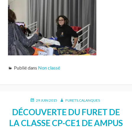
Publié dans
Non classé
PUBLIÉ
AUTEUR
29 JUIN 2015
FURETS.CALANQUES
LE
DÉCOUVERTE DU FURET DE
LA CLASSE CP-CE1 DE AMPUS