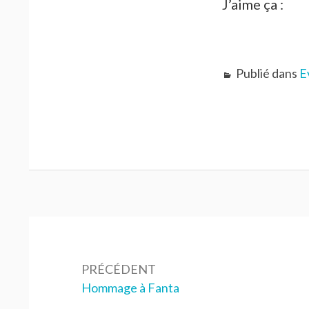
J’aime ça :
Publié dans
E
Navigation
de
PRÉCÉDENT
l’article
Précédent :
Hommage à Fanta