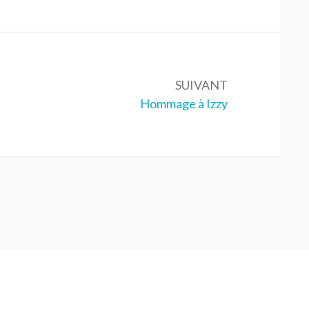
SUIVANT
Suivant :
Hommage à Izzy