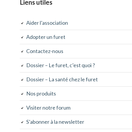
Colonne
Liens utiles
latérale
Aider l’association
subsidiaire
Adopter un furet
Contactez-nous
Dossier – Le furet, c’est quoi ?
Dossier – La santé chez le furet
Nos produits
Visiter notre forum
S’abonner à la newsletter