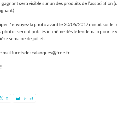
u gagnant sera visible sur un des produits de l’association 
agnant)
er ? envoyez la photo avant le 30/06/2017 minuit sur le m
es photos seront publiés ici même dès le lendemain pour le v
ère semaine de juillet.
se mail furetsdescalanques@free.fr
!!
X
E-mail