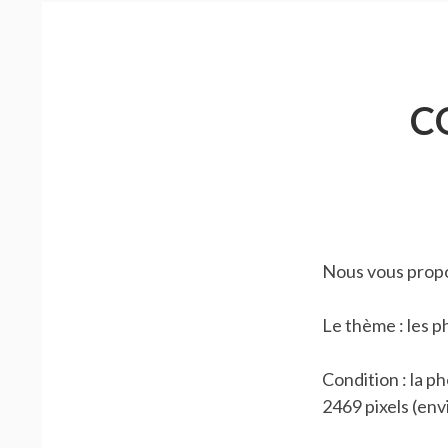
D'ARIANE
C
Nous vous propo
Le thème : les p
Condition : la p
2469 pixels (env