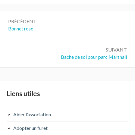
Navigation
PRÉCÉDENT
de
Précédent :
Bonnet rose
l’article
SUIVANT
Suivant :
Bache de sol pour parc Marshall
Colonne
Liens utiles
latérale
subsidiaire
Aider l’association
Adopter un furet