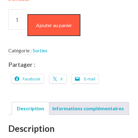
quantité
de
Ajouter au panier
Harnais
en
H
arbitre
Catégorie :
Sorties
+
Partager :
laisse
Facebook
X
E-mail
Description
Informations complémentaires
Description