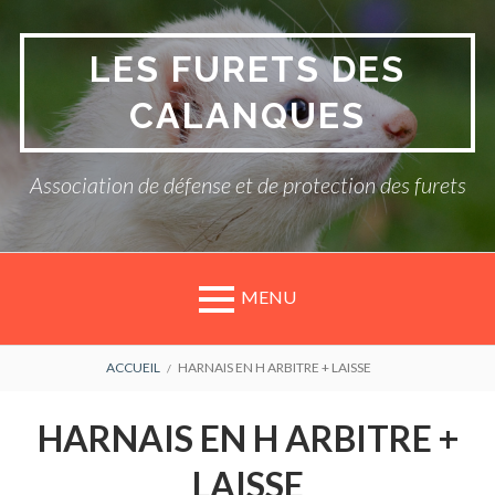
Aller
au
LES FURETS DES
contenu
CALANQUES
Association de défense et de protection des furets
MENU
FIL
ACCUEIL
HARNAIS EN H ARBITRE + LAISSE
D'ARIANE
HARNAIS EN H ARBITRE +
LAISSE