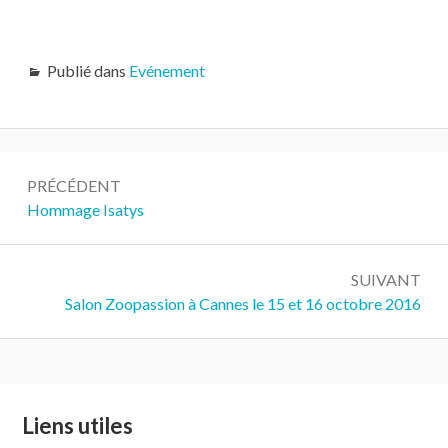
Publié dans
Evénement
Navigation
PRÉCÉDENT
de
Précédent :
Hommage Isatys
l’article
SUIVANT
Suivant :
Salon Zoopassion à Cannes le 15 et 16 octobre 2016
Colonne
Liens utiles